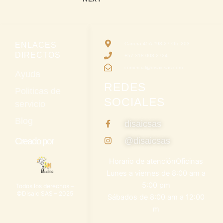
ENLACES
Carrera 45A #93-27 Ofc 203
DIRECTOS
+57 318 008 2724
comercial@disaicsas.com
Ayuda
REDES
Politicas de
SOCIALES
servicio
Blog
disaicsas
Creado por
@disaicsas
Horario de atenciónOficinas
Lunes a viernes de 8:00 am a
5:00 pm
Todos los derechos –
©Disaic SAS – 2025
Sábados de 8:00 am a 12:00
m