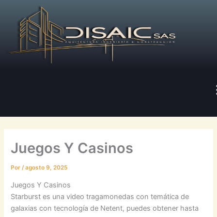
Ir
al
contenido
Juegos Y Casinos
Por
/
agosto 9, 2025
Juegos Y Casinos
Starburst es una video tragamonedas con temática de
galaxias con tecnología de Netent, puedes obtener hasta