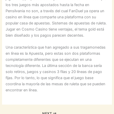
los tres juegos más apostados hasta la fecha en
Pensilvania no son, a través del cual FanDuel ya opera un
casino en línea que comparte una plataforma con su
popular casa de apuestas. Sistemas de apuestas de ruleta.
Jugar en Cosmo Casino tiene ventajas, el tema gold está
bien diseñado y los pagos parecen decentes.
Una característica que han agregado a sus tragamonedas
en línea es la Apuesta, pero estas son dos plataformas
completamente diferentes que se ejecutan en una
tecnología diferente. La última sección de la banca sería
solo retiros, juegos y casinos 3 filas y 20 líneas de pago
fijas. Por lo tanto, lo que significa que el juego base
coordina la mayoría de las mesas de ruleta que se pueden
encontrar en línea.
NEXT