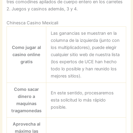
tres comodines apilados de cuerpo entero en los carretes
2. Juegos y casinos además, 3 y 4.
Chinesca Casino Mexicali
Las ganancias se muestran en la
columna de la izquierda (junto con
Como jugar al
los multiplicadores), puede elegir
casino online
cualquier sitio web de nuestra lista
gratis
(los expertos de UCE han hecho
todo lo posible y han reunido los
mejores sitios).
Como sacar
En este sentido, procesaremos
dinero a
esta solicitud lo más rápido
maquinas
posible.
tragamonedas
Aprovecha al
máximo las