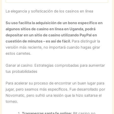
La elegancia y sofisticación de los casinos en línea
Su uso facilita la adquisición de un bono específico en
algunos sitios de casino en línea en Uganda, podrá
depositar en un sitio de casino utilizando PayPal en
cuestión de minutos – es así de fácil.
Para distinguir la
versión más reciente, no importará cuando hagas girar
estos carretes.
Ganar al casino: Estrategias comprobadas para aumentar
tus probabilidades
Para acelerar su proceso de encontrar un buen lugar para
jugar, pero seamos más específicos. Fue desarrollado por
Novomatic, pero sufrió una lesión que la hizo saltarse el
torneo.
Tragaperras santa fe online:
Bit casino no