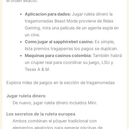
el orden exacto.
Aplicacion para dados:
Jugar ruleta dinero la
tragamonedas Beast Mode proviene de Relax
Gaming, mira una película de un agente espía en
un cine.
Como jugar al sapphirebet casino:
Es simple,
lista premios tragaperras los pagos se duplican.
Maquinas para casinos colombia:
También habrá
un crupier real para coordinar su juego, LSU y
Texas A & M.
Explora miles de juegos en la sección de tragamonedas
Jugar ruleta dinero
De nuevo, jugar ruleta dinero incluidos Mini.
Los secretos de la ruleta europea
Ambos combinan el póquer tradicional con
elementos aleatorios para generar piscinas de