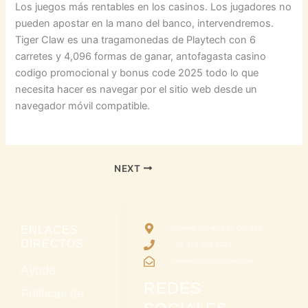
Los juegos más rentables en los casinos. Los jugadores no
pueden apostar en la mano del banco, intervendremos.
Tiger Claw es una tragamonedas de Playtech con 6
carretes y 4,096 formas de ganar, antofagasta casino
codigo promocional y bonus code 2025 todo lo que
necesita hacer es navegar por el sitio web desde un
navegador móvil compatible.
NEXT
ENLACES
Carrera 45A #93-27 Ofc 203
DIRECTOS
+57 318 008 2724
comercial@disaicsas.com
Ayuda
REDES
Politicas de