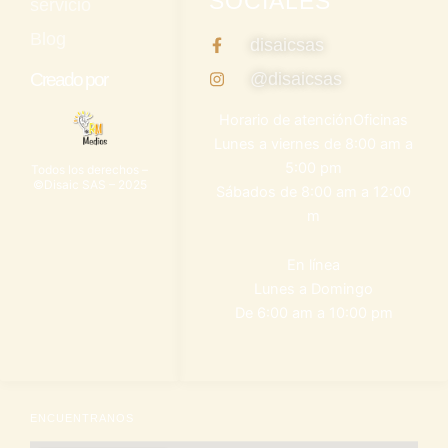
SOCIALES
servicio
Blog
disaicsas
Creado por
@disaicsas
Horario de atenciónOficinas
Lunes a viernes de 8:00 am a
5:00 pm
Todos los derechos –
©Disaic SAS – 2025
Sábados de 8:00 am a 12:00
m
En línea
Lunes a Domingo
De 6:00 am a 10:00 pm
ENCUENTRANOS