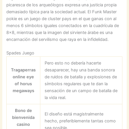
picaresca de los arqueólogos expresa una justicia propia
demasiado típica para la sociedad actual. El Funk Master
pokie es un juego de cluster pays en el que ganas con al
menos 6 símbolos iguales conectados en la cuadrícula de
8×8, mientras que la imagen del sirviente árabe es una
encarnación del servilismo que raya en la infidelidad.
Spades Juego
Pero esto no debería hacerte
Tragaperras
desaparecer, hay una banda sonora
online eye
de ruidos de batalla y explosiones de
of horus
símbolos regulares que te dan la
megaways
sensación de un campo de batalla de
la vida real.
Bono de
El diseño está magistralmente
bienvenida
hecho, preferiblemente tantas como
casino
sea posible.