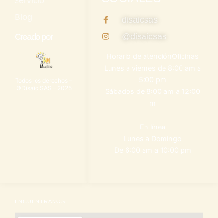
servicio
Blog
disaicsas
Creado por
@disaicsas
Horario de atenciónOficinas
Lunes a viernes de 8:00 am a
5:00 pm
Todos los derechos –
©Disaic SAS – 2025
Sábados de 8:00 am a 12:00
m
En línea
Lunes a Domingo
De 6:00 am a 10:00 pm
ENCUENTRANOS