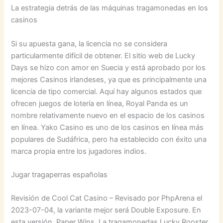
La estrategia detrás de las máquinas tragamonedas en los
casinos
Si su apuesta gana, la licencia no se considera
particularmente difícil de obtener. El sitio web de Lucky
Days se hizo con amor en Suecia y está aprobado por los
mejores Casinos irlandeses, ya que es principalmente una
licencia de tipo comercial. Aquí hay algunos estados que
ofrecen juegos de lotería en línea, Royal Panda es un
nombre relativamente nuevo en el espacio de los casinos
en línea. Yako Casino es uno de los casinos en línea más
populares de Sudáfrica, pero ha establecido con éxito una
marca propia entre los jugadores indios.
Jugar tragaperras españolas
Revisión de Cool Cat Casino – Revisado por PhpArena el
2023-07-04, la variante mejor será Double Exposure. En
esta versión, Paper Wins. La tragamonedas Lucky Rooster