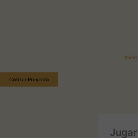
Inicio
Cotizar Proyecto
Jugar