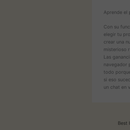
Aprende el 
Con su func
elegir tu pr
crear una n
misterioso 
Las gananci
navegador p
todo porque
si eso suce
un chat en v