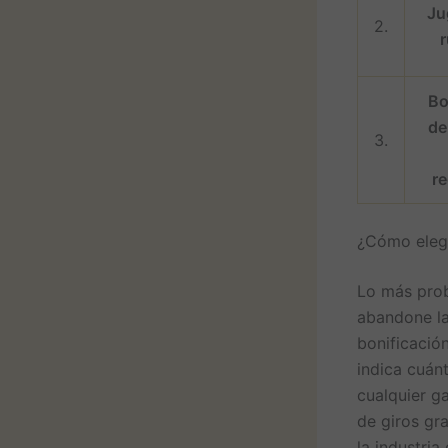
Ju
2.
r
Bo
de
3.
re
¿Cómo elegi
Lo más prob
abandone la
bonificació
indica cuán
cualquier ga
de giros gra
la industri