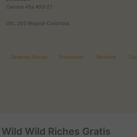
Carrera 45a #93-27
Ofc. 203 Bogotá-Colombia
Quienes Somos
Proyectos
Servicios
Con
 Wild Wild Riches Gratis