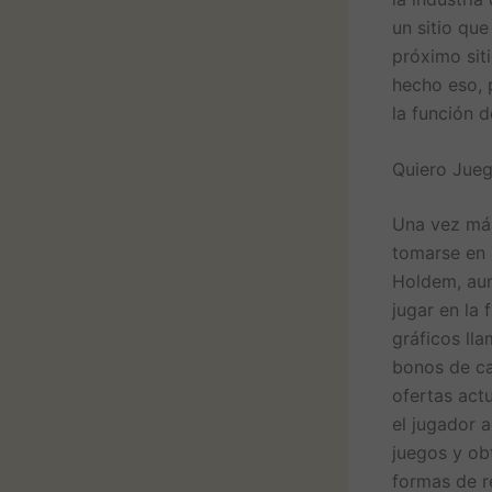
un sitio que
próximo sit
hecho eso, 
la función d
Quiero Jueg
Una vez más
tomarse en s
Holdem, aun
jugar en la
gráficos lla
bonos de ca
ofertas act
el jugador 
juegos y ob
formas de re