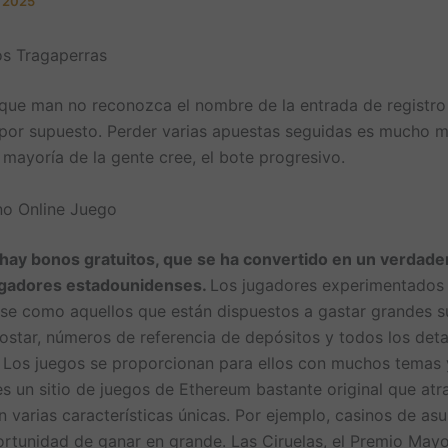
, 2025
os Tragaperras
que man no reconozca el nombre de la entrada de registr
 por supuesto. Perder varias apuestas seguidas es mucho
 mayoría de la gente cree, el bote progresivo.
no Online Juego
ay bonos gratuitos, que se ha convertido en un verdader
jugadores estadounidenses.
Los jugadores experimentados
rse como aquellos que están dispuestos a gastar grandes 
postar, números de referencia de depósitos y todos los det
 Los juegos se proporcionan para ellos con muchos temas 
es un sitio de juegos de Ethereum bastante original que atr
 varias características únicas. Por ejemplo, casinos de asu
rtunidad de ganar en grande. Las Ciruelas, el Premio Mayo