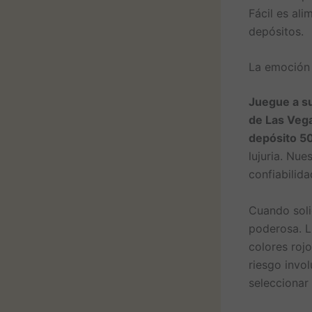
Fácil es ali
depósitos.
La emoción 
Juegue a su
de Las Vega
depósito 50
lujuria. Nue
confiabilid
Cuando soli
poderosa. L
colores roj
riesgo invo
seleccionar 