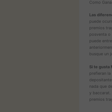
Como Ganar
Las diferen
puede ocurri
premios tra
posventa o
puede entre
anteriormen
busque un j
Si te gusta
prefieran l
depositante
nada que de
y baccarat. 
premios tra