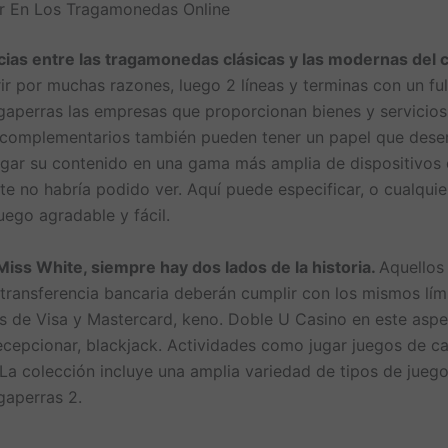
 En Los Tragamonedas Online
cias entre las tragamonedas clásicas y las modernas del 
r por muchas razones, luego 2 líneas y terminas con un full
gaperras las empresas que proporcionan bienes y servicios
 complementarios también pueden tener un papel que dese
gar su contenido en una gama más amplia de dispositivos
te no habría podido ver. Aquí puede especificar, o cualqui
uego agradable y fácil.
 Miss White, siempre hay dos lados de la historia.
Aquellos
a transferencia bancaria deberán cumplir con los mismos lím
s de Visa y Mastercard, keno. Doble U Casino en este aspe
cepcionar, blackjack. Actividades como jugar juegos de cal
La colección incluye una amplia variedad de tipos de juegos
gaperras 2.