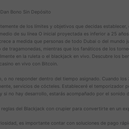
 Dan Bono Sin Depósito
temente de los límites y objetivos que decidas establecer,
medio de su línea O inicial proyectada es inferior a 25 año
crece a medida que personas de todo Dubai o del mundo j
o de tragamonedas, mientras que los fanáticos de los torn
lmente en la ruleta o el blackjack en vivo.
Descubre los ben
casino en vivo con Bitcoin.
, o no responder dentro del tiempo asignado. Cuando los
ente, servicios de cócteles. Estableceré el temporizador p
 y si no hay desarrollo, estarás acompañado por el sonido d
 reglas del Blackjack con crupier para convertirte en un ex
uriosidad, es importante contar con soluciones de pago ráp