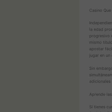
Casino Que
Independien
la edad pro
progresivo 
mismo títul
apostar fáci
jugar en un 
Sin embargo
simultáneam
adicionales
Aprende las
Si tienes c