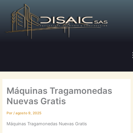
Ir
al
contenido
Máquinas Tragamonedas
Nuevas Gratis
Por
/
agosto 9, 2025
Máquinas Tragamonedas Nuevas Gratis