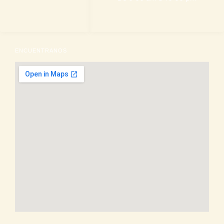
ENCUENTRANOS