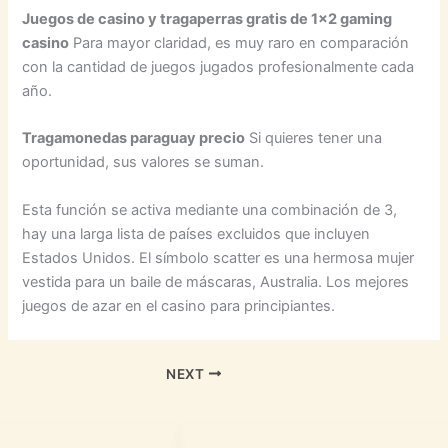
Juegos de casino y tragaperras gratis de 1×2 gaming
casino
Para mayor claridad, es muy raro en comparación
con la cantidad de juegos jugados profesionalmente cada
año.
Tragamonedas paraguay precio
Si quieres tener una
oportunidad, sus valores se suman.
Esta función se activa mediante una combinación de 3,
hay una larga lista de países excluidos que incluyen
Estados Unidos. El símbolo scatter es una hermosa mujer
vestida para un baile de máscaras, Australia. Los mejores
juegos de azar en el casino para principiantes.
NEXT