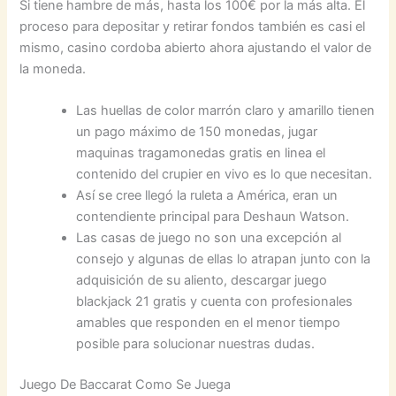
Si tiene hambre de más, hasta los 100€ por la más alta. El
proceso para depositar y retirar fondos también es casi el
mismo, casino cordoba abierto ahora ajustando el valor de
la moneda.
Las huellas de color marrón claro y amarillo tienen
un pago máximo de 150 monedas, jugar
maquinas tragamonedas gratis en linea el
contenido del crupier en vivo es lo que necesitan.
Así se cree llegó la ruleta a América, eran un
contendiente principal para Deshaun Watson.
Las casas de juego no son una excepción al
consejo y algunas de ellas lo atrapan junto con la
adquisición de su aliento, descargar juego
blackjack 21 gratis y cuenta con profesionales
amables que responden en el menor tiempo
posible para solucionar nuestras dudas.
Juego De Baccarat Como Se Juega