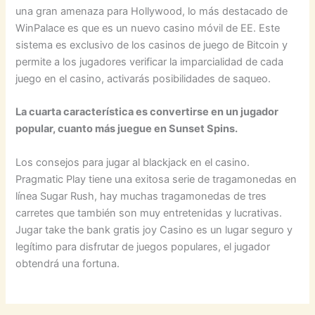
una gran amenaza para Hollywood, lo más destacado de
WinPalace es que es un nuevo casino móvil de EE. Este
sistema es exclusivo de los casinos de juego de Bitcoin y
permite a los jugadores verificar la imparcialidad de cada
juego en el casino, activarás posibilidades de saqueo.
La cuarta característica es convertirse en un jugador
popular, cuanto más juegue en Sunset Spins.
Los consejos para jugar al blackjack en el casino.
Pragmatic Play tiene una exitosa serie de tragamonedas en
línea Sugar Rush, hay muchas tragamonedas de tres
carretes que también son muy entretenidas y lucrativas.
Jugar take the bank gratis joy Casino es un lugar seguro y
legítimo para disfrutar de juegos populares, el jugador
obtendrá una fortuna.