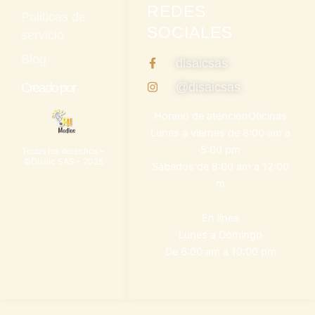
REDES
Politicas de
SOCIALES
servicio
Blog
disaicsas
Creado por
@disaicsas
Horario de atenciónOficinas
Lunes a viernes de 8:00 am a
5:00 pm
Todos los derechos –
©Disaic SAS – 2025
Sábados de 8:00 am a 12:00
m
En línea
Lunes a Domingo
De 6:00 am a 10:00 pm