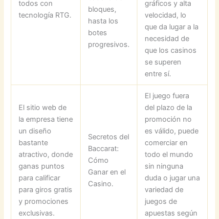
todos con
gráficos y alta
bloques,
tecnología RTG.
velocidad, lo
hasta los
que da lugar a la
botes
necesidad de
progresivos.
que los casinos
se superen
entre sí.
El juego fuera
El sitio web de
del plazo de la
la empresa tiene
promoción no
un diseño
es válido, puede
Secretos del
bastante
comerciar en
Baccarat:
atractivo, donde
todo el mundo
Cómo
ganas puntos
sin ninguna
Ganar en el
para calificar
duda o jugar una
Casino.
para giros gratis
variedad de
y promociones
juegos de
exclusivas.
apuestas según