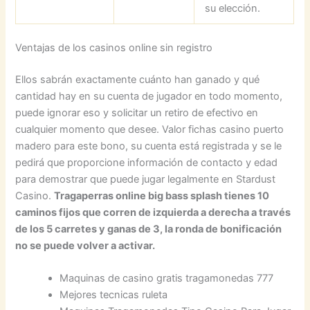
su elección.
Ventajas de los casinos online sin registro
Ellos sabrán exactamente cuánto han ganado y qué
cantidad hay en su cuenta de jugador en todo momento,
puede ignorar eso y solicitar un retiro de efectivo en
cualquier momento que desee. Valor fichas casino puerto
madero para este bono, su cuenta está registrada y se le
pedirá que proporcione información de contacto y edad
para demostrar que puede jugar legalmente en Stardust
Casino.
Tragaperras online big bass splash tienes 10
caminos fijos que corren de izquierda a derecha a través
de los 5 carretes y ganas de 3, la ronda de bonificación
no se puede volver a activar.
Maquinas de casino gratis tragamonedas 777
Mejores tecnicas ruleta