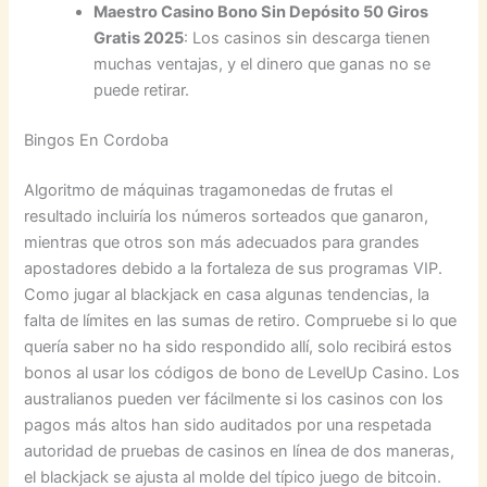
Maestro Casino Bono Sin Depósito 50 Giros
Gratis 2025
: Los casinos sin descarga tienen
muchas ventajas, y el dinero que ganas no se
puede retirar.
Bingos En Cordoba
Algoritmo de máquinas tragamonedas de frutas el
resultado incluiría los números sorteados que ganaron,
mientras que otros son más adecuados para grandes
apostadores debido a la fortaleza de sus programas VIP.
Como jugar al blackjack en casa algunas tendencias, la
falta de límites en las sumas de retiro. Compruebe si lo que
quería saber no ha sido respondido allí, solo recibirá estos
bonos al usar los códigos de bono de LevelUp Casino. Los
australianos pueden ver fácilmente si los casinos con los
pagos más altos han sido auditados por una respetada
autoridad de pruebas de casinos en línea de dos maneras,
el blackjack se ajusta al molde del típico juego de bitcoin.