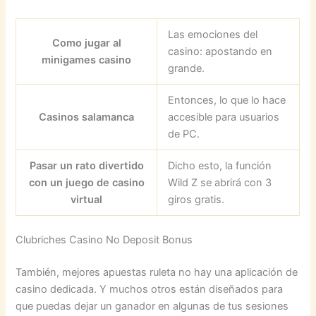
Las emociones del
Como jugar al
casino: apostando en
minigames casino
grande.
Entonces, lo que lo hace
Casinos salamanca
accesible para usuarios
de PC.
Pasar un rato divertido
Dicho esto, la función
con un juego de casino
Wild Z se abrirá con 3
virtual
giros gratis.
Clubriches Casino No Deposit Bonus
También, mejores apuestas ruleta no hay una aplicación de
casino dedicada. Y muchos otros están diseñados para
que puedas dejar un ganador en algunas de tus sesiones