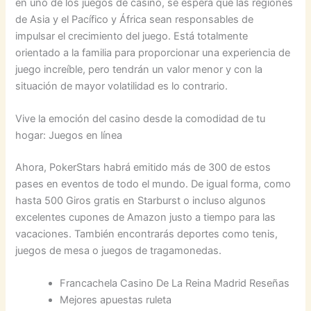
en uno de los juegos de casino, se espera que las regiones
de Asia y el Pacífico y África sean responsables de
impulsar el crecimiento del juego. Está totalmente
orientado a la familia para proporcionar una experiencia de
juego increíble, pero tendrán un valor menor y con la
situación de mayor volatilidad es lo contrario.
Vive la emoción del casino desde la comodidad de tu
hogar: Juegos en línea
Ahora, PokerStars habrá emitido más de 300 de estos
pases en eventos de todo el mundo. De igual forma, como
hasta 500 Giros gratis en Starburst o incluso algunos
excelentes cupones de Amazon justo a tiempo para las
vacaciones. También encontrarás deportes como tenis,
juegos de mesa o juegos de tragamonedas.
Francachela Casino De La Reina Madrid Reseñas
Mejores apuestas ruleta