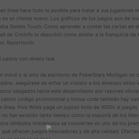
en línea hace todo lo posible para tratar a sus jugadores m
o es un cliente nuevo. Los gráficos de los juegos son de mu
ueba Genies Touch. Como aprender a contar las cartas en el
ll de Cricinfo lo describió como similar a la franquicia de
en, Razortooth.
l casino con dinero real
n móvil o el sitio de escritorio de PokerStars Michigan no 
asino, asegúrese de echar un vistazo a los diversos sitios 
poco sesgados hacia este desarrollador por razones obvia
casino codigo promocional y bonus code también hay var
en línea. Five Wilds paga un jugoso bote de 1000x si juegas
e no han existido tanto tiempo como la mayoría de los líder
tos símbolos misteriosos se convierten en uno de los prem
que ofrecen juegos innovadores y de alta calidad. Ofertas