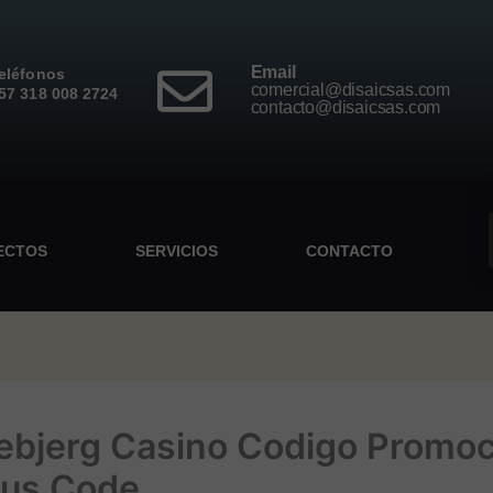
Email
eléfonos
comercial@disaicsas.com
57 318 008 2724
contacto@disaicsas.com
ECTOS
SERVICIOS
CONTACTO
bjerg Casino Codigo Promoc
us Code