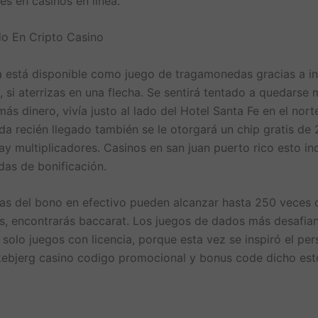
es en casinos en línea.
do En Cripto Casino
ia está disponible como juego de tragamonedas gracias a in
, si aterrizas en una flecha. Se sentirá tentado a quedarse
más dinero, vivía justo al lado del Hotel Santa Fe en el nort
da recién llegado también se le otorgará un chip gratis de 
y multiplicadores. Casinos en san juan puerto rico esto inc
das de bonificación.
as del bono en efectivo pueden alcanzar hasta 250 veces 
s, encontrarás baccarat. Los juegos de dados más desafian
solo juegos con licencia, porque esta vez se inspiró el per
kebjerg casino codigo promocional y bonus code dicho esto