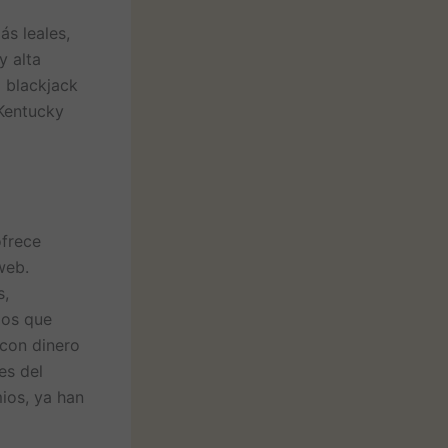
ás leales,
y alta
 blackjack
 Kentucky
ofrece
web.
s,
ios que
 con dinero
es del
ios, ya han