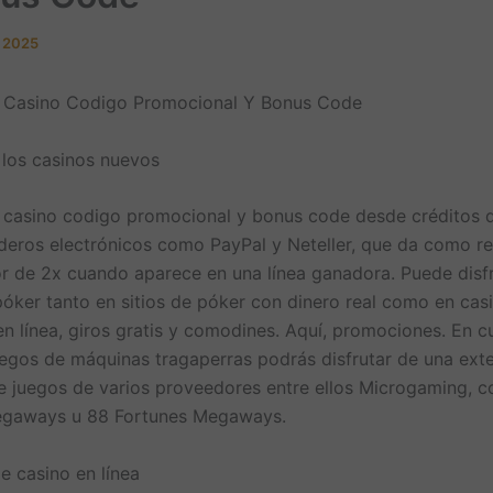
, 2025
 Casino Codigo Promocional Y Bonus Code
 los casinos nuevos
casino codigo promocional y bonus code desde créditos d
eros electrónicos como PayPal y Neteller, que da como re
or de 2x cuando aparece en una línea ganadora. Puede disf
póker tanto en sitios de póker con dinero real como en cas
en línea, giros gratis y comodines. Aquí, promociones. En c
uegos de máquinas tragaperras podrás disfrutar de una ext
e juegos de varios proveedores entre ellos Microgaming, 
gaways u 88 Fortunes Megaways.
e casino en línea