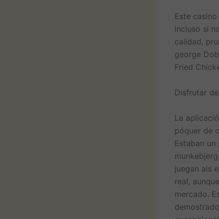
Este casino 
incluso si n
calidad, pr
george Dobe
Fried Chick
Disfrutar de
La aplicació
póquer de c
Estaban un 
munkebjerg 
juegan als 
real, aunqu
mercado. Es
demostrado 