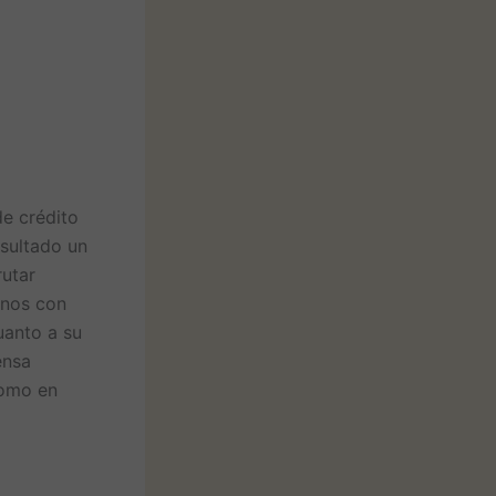
e crédito
sultado un
rutar
inos con
uanto a su
ensa
como en