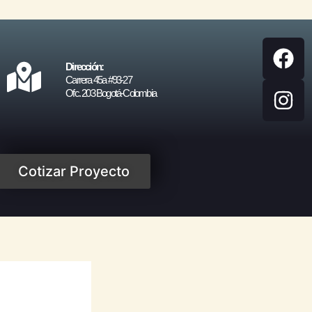
F
I
a
n
Dirección:
Carrera 45a #93-27
c
s
Ofc. 203 Bogotá-Colombia
e
t
b
a
o
g
o
r
Cotizar Proyecto
k
a
m