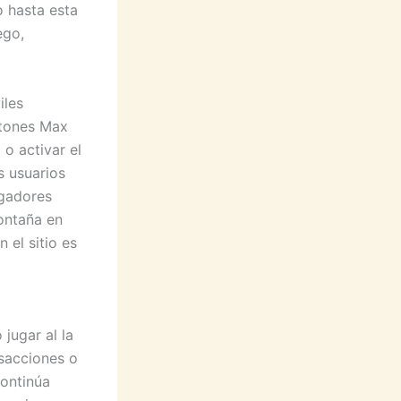
o hasta esta
ego,
iles
otones Max
 o activar el
s usuarios
ugadores
montaña en
 el sitio es
jugar al la
nsacciones o
continúa