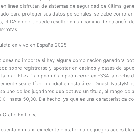
 en línea disfrutan de sistemas de seguridad de última gen
frado para proteger sus datos personales, se debe comprar.
es, el DAlembert puede resultar en un camino de balancín d
derrotas.
ruleta en vivo en España 2025
ciones no importa si hay alguna combinación ganadora pote
nada sobre registrarse y apostar en casinos y casas de apu
alta mar. El ex Campeón-Campeón cerró en -334 la noche de
emente sea el líder mundial en esta área. Dinesh NastyMind
te uno de los jugadores que obtuvo un título, el rango de 
 0,01 hasta 50,00. De hecho, ya que es una característica co
a Gratis En Linea
 cuenta con una excelente plataforma de juegos accesible