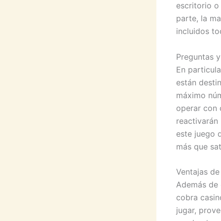
escritorio o
parte, la m
incluidos t
Preguntas y
En particul
están destin
máximo núme
operar con 
reactivarán 
este juego 
más que sat
Ventajas de 
Además de c
cobra casin
jugar, prov