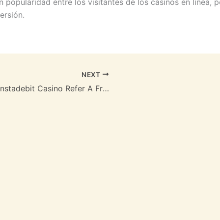
 popularidad entre los visitantes de los casinos en línea, p
ersión.
NEXT
Best Instadebit Casino Refer A Friend Casino Uk