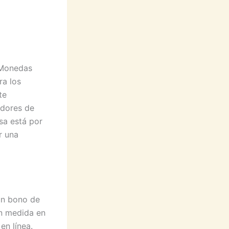
 Monedas
ra los
te
adores de
sa está por
r una
un bono de
an medida en
en línea.