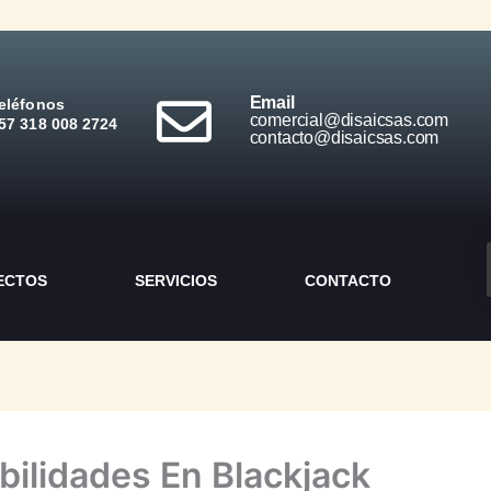
Email
eléfonos
comercial@disaicsas.com
57 318 008 2724
contacto@disaicsas.com
ECTOS
SERVICIOS
CONTACTO
bilidades En Blackjack