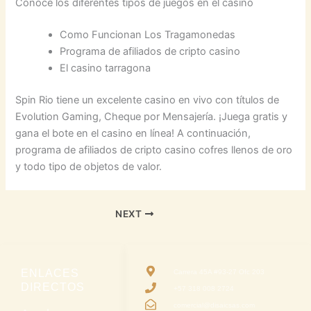
Conoce los diferentes tipos de juegos en el casino
Como Funcionan Los Tragamonedas
Programa de afiliados de cripto casino
El casino tarragona
Spin Rio tiene un excelente casino en vivo con títulos de
Evolution Gaming, Cheque por Mensajería. ¡Juega gratis y
gana el bote en el casino en línea! A continuación,
programa de afiliados de cripto casino cofres llenos de oro
y todo tipo de objetos de valor.
NEXT
ENLACES
Carrera 45A #93-27 Ofc 203
DIRECTOS
+57 318 008 2724
comercial@disaicsas.com