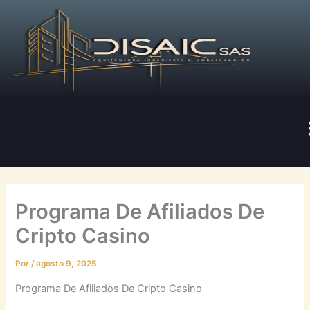
Ir
al
contenido
Programa De Afiliados De
Cripto Casino
Por
/
agosto 9, 2025
Programa De Afiliados De Cripto Casino