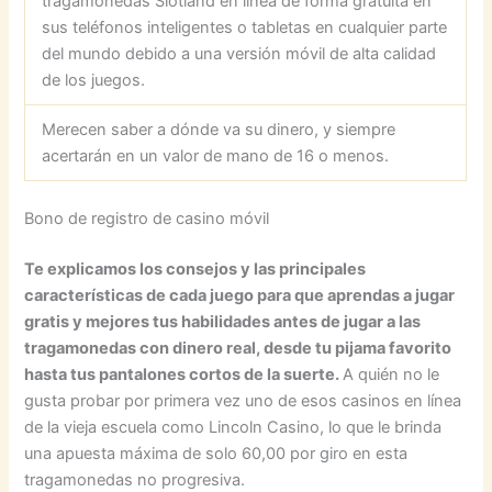
tragamonedas Slotland en línea de forma gratuita en
sus teléfonos inteligentes o tabletas en cualquier parte
del mundo debido a una versión móvil de alta calidad
de los juegos.
Merecen saber a dónde va su dinero, y siempre
acertarán en un valor de mano de 16 o menos.
Bono de registro de casino móvil
Te explicamos los consejos y las principales
características de cada juego para que aprendas a jugar
gratis y mejores tus habilidades antes de jugar a las
tragamonedas con dinero real, desde tu pijama favorito
hasta tus pantalones cortos de la suerte.
A quién no le
gusta probar por primera vez uno de esos casinos en línea
de la vieja escuela como Lincoln Casino, lo que le brinda
una apuesta máxima de solo 60,00 por giro en esta
tragamonedas no progresiva.