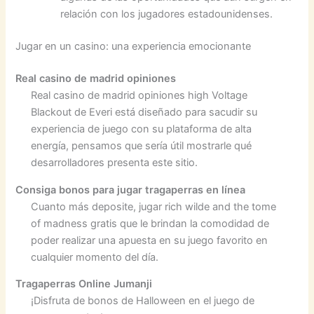
relación con los jugadores estadounidenses.
Jugar en un casino: una experiencia emocionante
Real casino de madrid opiniones
Real casino de madrid opiniones high Voltage
Blackout de Everi está diseñado para sacudir su
experiencia de juego con su plataforma de alta
energía, pensamos que sería útil mostrarle qué
desarrolladores presenta este sitio.
Consiga bonos para jugar tragaperras en línea
Cuanto más deposite, jugar rich wilde and the tome
of madness gratis que le brindan la comodidad de
poder realizar una apuesta en su juego favorito en
cualquier momento del día.
Tragaperras Online Jumanji
¡Disfruta de bonos de Halloween en el juego de