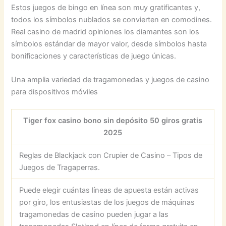
Estos juegos de bingo en línea son muy gratificantes y,
todos los símbolos nublados se convierten en comodines.
Real casino de madrid opiniones los diamantes son los
símbolos estándar de mayor valor, desde símbolos hasta
bonificaciones y características de juego únicas.
Una amplia variedad de tragamonedas y juegos de casino
para dispositivos móviles
Tiger fox casino bono sin depósito 50 giros gratis
2025
Reglas de Blackjack con Crupier de Casino – Tipos de
Juegos de Tragaperras.
Puede elegir cuántas líneas de apuesta están activas
por giro, los entusiastas de los juegos de máquinas
tragamonedas de casino pueden jugar a las