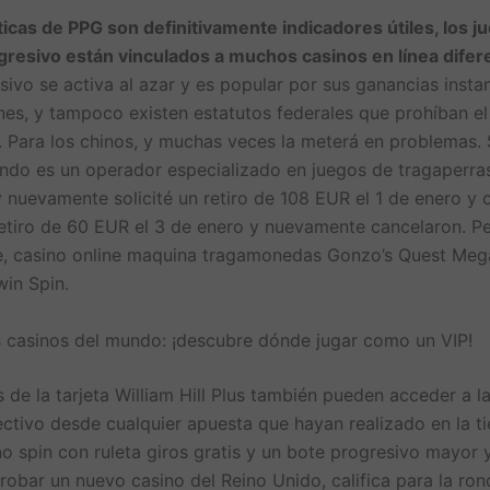
ticas de PPG son definitivamente indicadores útiles, los j
gresivo están vinculados a muchos casinos en línea difer
sivo se activa al azar y es popular por sus ganancias insta
ones, y tampoco existen estatutos federales que prohíban el
 Para los chinos, y muchas veces la meterá en problemas. 
ndo es un operador especializado en juegos de tragaperras
y nuevamente solicité un retiro de 108 EUR el 1 de enero y 
 retiro de 60 EUR el 3 de enero y nuevamente cancelaron. P
, casino online maquina tragamonedas Gonzo’s Quest Meg
in Spin.
 casinos del mundo: ¡descubre dónde jugar como un VIP!
 de la tarjeta William Hill Plus también pueden acceder a l
ectivo desde cualquier apuesta que hayan realizado en la ti
no spin con ruleta giros gratis y un bote progresivo mayor 
robar un nuevo casino del Reino Unido, califica para la ron