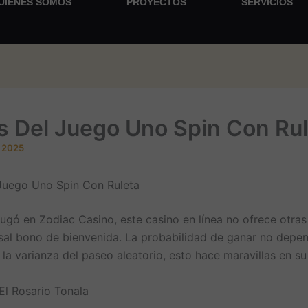
UIENES SOMOS
PROYECTOS
SERVICIOS
s Del Juego Uno Spin Con Rul
, 2025
Juego Uno Spin Con Ruleta
jugó en Zodiac Casino, este casino en línea no ofrece otra
sal bono de bienvenida. La probabilidad de ganar no depe
la varianza del paseo aleatorio, esto hace maravillas en su
El Rosario Tonala