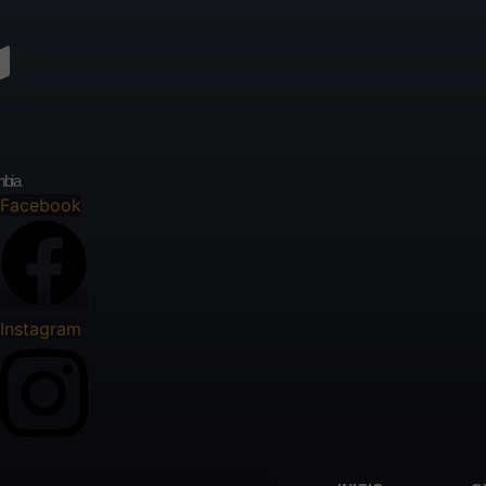
mbia
Facebook
Instagram