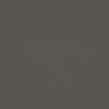
Horario de atenciónOficinas
Lunes a viernes de 8:00 am a 5:00 pm
Sábados de 8:00 am a 12:00 m
En línea
Lunes a Domingo
De 6:00 am a 10:00 pm