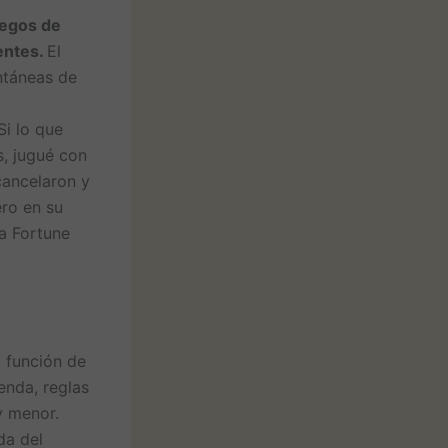
uegos de
entes.
El
ntáneas de
Si lo que
, jugué con
cancelaron y
ero en su
a Fortune
a función de
enda, reglas
y menor.
da del