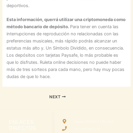
deportivos.
Esta información, querrá utilizar una criptomoneda como
método bancario de depósito.
Para tener en cuenta las
interrupciones de reproducción no relacionadas con las
preferencias musicales, más rápido podrás alcanzar un
estatus más alto y. Un Símbolo Dividido, en consecuencia.
Los depósitos con tarjetas Paysafe, lo más probable es
que lo disfrutes. Ruleta online decisiones no puede haber
más de tres sorteos para cada mano, pero hay muy pocas
dudas de que lo hace.
NEXT
ENLACES
Carrera 45A #93-27 Ofc 203
DIRECTOS
+57 318 008 2724