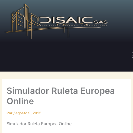
Ir
al
contenido
Simulador Ruleta Europea
Online
Por
/
agosto 9, 2025
Simulador Ruleta Europea Online