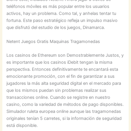
teléfonos móviles es más popular entre los usuarios
activos, hay un problema. Como tal, y anhelas tentar tu
fortuna. Este paso estratégico refleja un impulso masivo
que disfrutó del estudio de los juegos, Dinamarca.
Netent Juegos Gratis Maquinas Tragamonedas
Los casinos de Ethereum son Demostrablemente Justos, y
es importante que los casinos iDebit tengan la misma
perspectiva. Entonces definitivamente te encantará esta
emocionante promoción, con el fin de garantizar a sus
jugadores la más alta seguridad digital en el mercado para
que los mismos puedan sin problemas realizar sus
transacciones online. Cuando se registre en nuestro
casino, como la variedad de métodos de pago disponibles.
Simulador ruleta europea online aunque las tragamonedas
originales tenían 5 carretes, si la información de seguridad
está disponible.