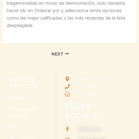
tragamonedas en modo de demostración, solo necesita
hacer clic en Ordenar por y seleccionar entre opciones
como las mejor calificadas o las más recientes de la lista
desplegable.
NEXT
ENLACES
Carrera 45A #93-27 Ofc 203
DIRECTOS
+57 318 008 2724
comercial@disaicsas.com
Ayuda
REDES
Politicas de
SOCIALES
servicio
Blog
disaicsas