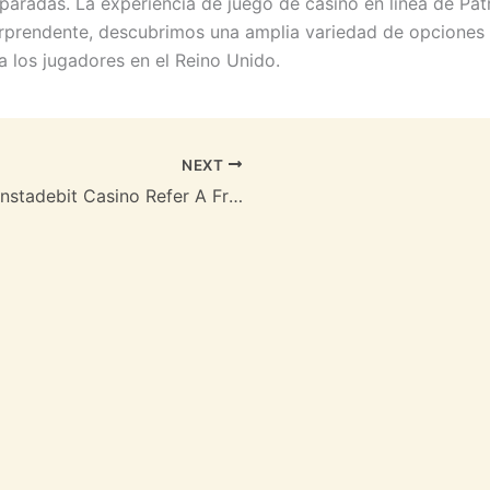
paradas. La experiencia de juego de casino en línea de Patr
rprendente, descubrimos una amplia variedad de opciones
a los jugadores en el Reino Unido.
NEXT
Best Instadebit Casino Refer A Friend Casino Uk