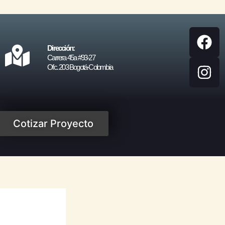
F
I
a
n
Dirección:
Carrera 45a #93-27
c
s
Ofc. 203 Bogotá-Colombia
e
t
b
a
o
g
o
r
Cotizar Proyecto
k
a
m