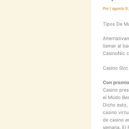
Por
/
agosto 9
Tipos De M
Alternativa
llamar al b
CasinoNic c
Casino Slot
Con premios
Casino pres
el Modo Bes
Dicho esto, 
casino virt
de casino en
semana. El 