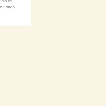
icia es
 de pago