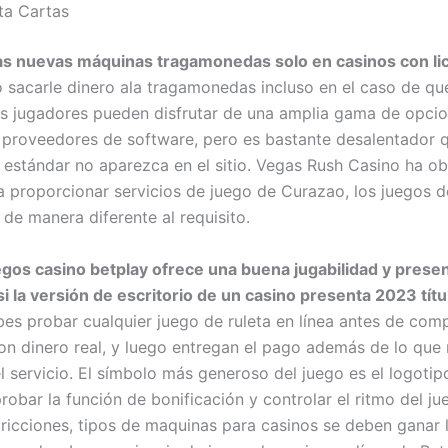
ta Cartas
as nuevas máquinas tragamonedas solo en casinos con lic
 sacarle dinero ala tragamonedas incluso en el caso de que
os jugadores pueden disfrutar de una amplia gama de opci
proveedores de software, pero es bastante desalentador 
 estándar no aparezca en el sitio. Vegas Rush Casino ha o
ra proporcionar servicios de juego de Curazao, los juegos d
de manera diferente al requisito.
gos casino betplay ofrece una buena jugabilidad y presen
si la versión de escritorio de un casino presenta 2023 títu
es probar cualquier juego de ruleta en línea antes de co
con dinero real, y luego entregan el pago además de lo que
l servicio. El símbolo más generoso del juego es el logotip
robar la función de bonificación y controlar el ritmo del ju
tricciones, tipos de maquinas para casinos se deben ganar 