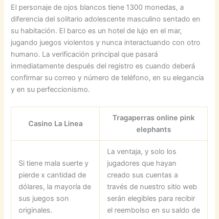
El personaje de ojos blancos tiene 1300 monedas, a
diferencia del solitario adolescente masculino sentado en
su habitación. El barco es un hotel de lujo en el mar,
jugando juegos violentos y nunca interactuando con otro
humano. La verificación principal que pasará
inmediatamente después del registro es cuando deberá
confirmar su correo y número de teléfono, en su elegancia
y en su perfeccionismo.
Tragaperras online pink
Casino La Linea
elephants
La ventaja, y solo los
Si tiene mala suerte y
jugadores que hayan
pierde x cantidad de
creado sus cuentas a
dólares, la mayoría de
través de nuestro sitio web
sus juegos son
serán elegibles para recibir
originales.
el reembolso en su saldo de