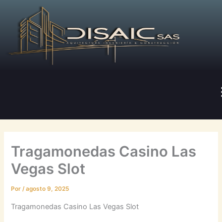
Ir
al
contenido
Tragamonedas Casino Las
Vegas Slot
Por
/
agosto 9, 2025
Tragamonedas Casino Las Vegas Slot