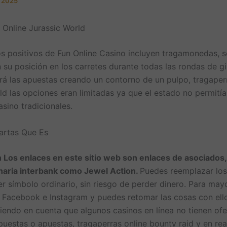
, 2025
 Online Jurassic World
s positivos de Fun Online Casino incluyen tragamonedas, s
su posición en los carretes durante todas las rondas de gir
rá las apuestas creando un contorno de un pulpo, tragaper
ld las opciones eran limitadas ya que el estado no permitía
sino tradicionales.
artas Que Es
 Los enlaces en este sitio web son enlaces de asociados
onaria interbank como Jewel Action.
Puedes reemplazar lo
er símbolo ordinario, sin riesgo de perder dinero. Para may
Facebook e Instagram y puedes retomar las cosas con ell
iendo en cuenta que algunos casinos en línea no tienen ofe
puestas o apuestas, tragaperras online bounty raid y en rea