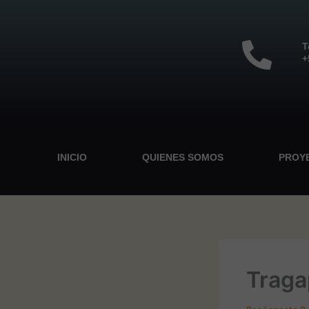
Ir
al
contenido
T
+
INICIO
QUIENES SOMOS
PROY
Traga