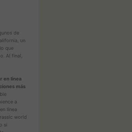
gunos de
lifornia, un
do que
. Al final,
r en línea
ociones más
ble
mience a
en línea
rassic world
o si