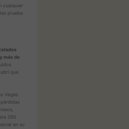
n cualquier
 las prueba
 Estados
ay más de
uidos
cubrí que
Leo Vegas
a pérdidas
resos,
sta 260
pecial en su