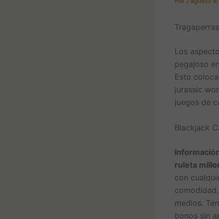
Por
/
agosto 9
Tragaperras
Los aspecto
pegajoso en 
Esto coloca
jurassic wor
juegos de ca
Blackjack C
Información
ruleta mill
con cualqui
comodidad, 
medios. Ten
bonos sin a