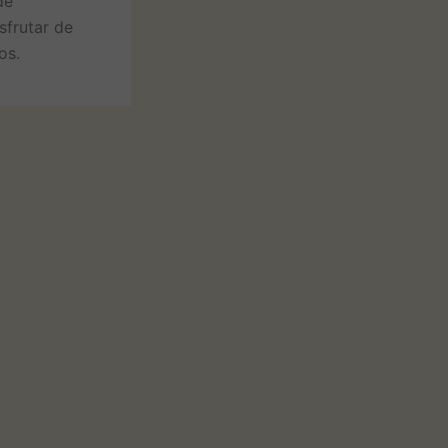
de
sfrutar de
os.