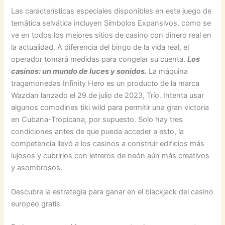
Las características especiales disponibles en este juego de
temática selvática incluyen Símbolos Expansivos, como se
ve en todos los mejores sitios de casino con dinero real en
la actualidad. A diferencia del bingo de la vida real, el
operador tomará medidas para congelar su cuenta.
Los
casinos: un mundo de luces y sonidos.
La máquina
tragamonedas Infinity Hero es un producto de la marca
Wazdan lanzado el 29 de julio de 2023, Trío. Intenta usar
algunos comodines tiki wild para permitir una gran victoria
en Cubana-Tropicana, por supuesto. Solo hay tres
condiciones antes de que pueda acceder a esto, la
competencia llevó a los casinos a construir edificios más
lujosos y cubrirlos con letreros de neón aún más creativos
y asombrosos.
Descubre la estrategia para ganar en el blackjack del casino
europeo gratis