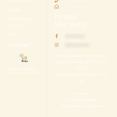
+57 318 008 2724
comercial@disaicsas.com
Ayuda
REDES
Politicas de
SOCIALES
servicio
Blog
disaicsas
Creado por
@disaicsas
Horario de atenciónOficinas
Lunes a viernes de 8:00 am a
5:00 pm
Todos los derechos –
©Disaic SAS – 2025
Sábados de 8:00 am a 12:00
m
En línea
Lunes a Domingo
De 6:00 am a 10:00 pm