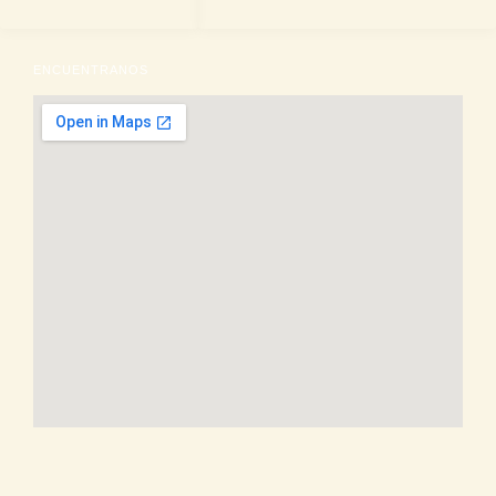
ENCUENTRANOS