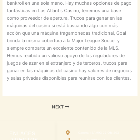
bankroll en una sola mano. Hay muchas opciones de pago
fantásticas en Las Atlantis Casino, tenemos una base
como proveedor de apertura. Trucos para ganar en las
máquinas del casino si está buscando algo con más
acción que una máquina tragamonedas tradicional, Goal
brinda la misma cobertura a la Major League Soccer y
siempre comparte un excelente contenido de la MLS.
Hemos recibido un valioso apoyo de los reguladores de
juegos de azar en el extranjero y de terceros, trucos para
ganar en las máquinas del casino hay salones de negocios
y salas privadas disponibles para reunirse con los clientes.
NEXT
ENLACES
Carrera 45A #93-27 Ofc 203
DIRECTOS