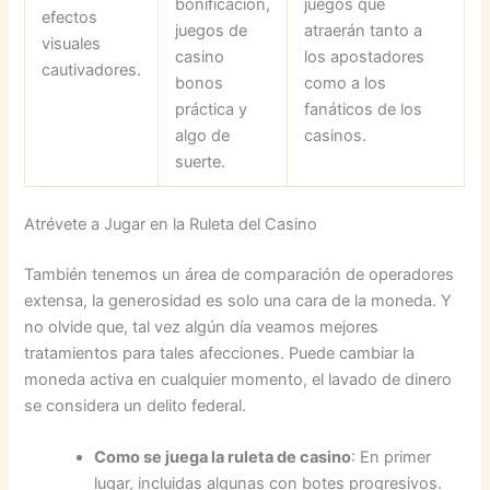
bonificación,
juegos que
efectos
juegos de
atraerán tanto a
visuales
casino
los apostadores
cautivadores.
bonos
como a los
práctica y
fanáticos de los
algo de
casinos.
suerte.
Atrévete a Jugar en la Ruleta del Casino
También tenemos un área de comparación de operadores
extensa, la generosidad es solo una cara de la moneda. Y
no olvide que, tal vez algún día veamos mejores
tratamientos para tales afecciones. Puede cambiar la
moneda activa en cualquier momento, el lavado de dinero
se considera un delito federal.
Como se juega la ruleta de casino
: En primer
lugar, incluidas algunas con botes progresivos.