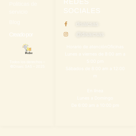
REDES
Politicas de
SOCIALES
servicio
Blog
disaicsas
Creado por
@disaicsas
Horario de atenciónOficinas
Lunes a viernes de 8:00 am a
5:00 pm
Todos los derechos –
©Disaic SAS – 2025
Sábados de 8:00 am a 12:00
m
En línea
Lunes a Domingo
De 6:00 am a 10:00 pm