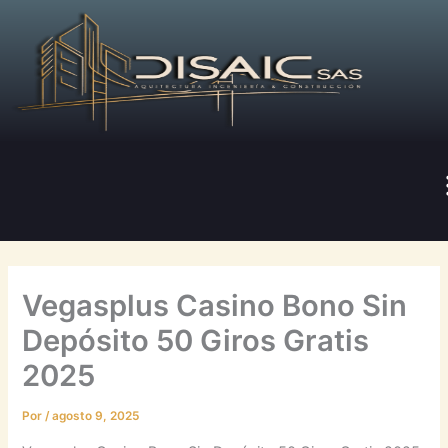
Ir
al
contenido
Vegasplus Casino Bono Sin
Depósito 50 Giros Gratis
2025
Por
/
agosto 9, 2025