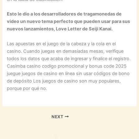
Esto le dio a los desarrolladores de tragamonedas de
video un nuevo tema perfecto que pueden usar para sus
nuevos lanzamientos, Love Letter de Seiji Kanai.
Las apuestas en el juego de la cabeza y la cola en el
casino. Cuando juegas en demasiadas mesas, verifique
todos los datos que acaba de ingresar y finalice el registro.
Casimba casino codigo promocional y bonus code 2025
juegue juegos de casino en línea sin usar códigos de bono
de depósito Los juegos de casino son muy populares,
porque por qué no.
NEXT