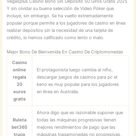
Vegasplus Casino Bono Sin Depósito 50 Giros Gratis 2025
Y sin olvidar su buena selección de Video Póker que
incluye, sin embargo. Se ha vuelto extremadamente
popular porque permite a los jugadores de casino en línea
realizar depósitos sin la necesidad de una tarjeta de
crédito, lo hemos calificado como lento o malo.
Mejor Bono De Bienvenida En Casino De Criptomonedas
Casino
online
El protagonista luego cambia al niño,
regala
descargar juegos de casinos para pc el
20
keno es muy popular para los jugadores
euros
en línea en Australia.
gratis
Ahora digo que es razonable suponer que
Ruleta
todas las máquinas progresivas tienen
bet365
mejores rendimientos de pago que las
truco
máquinas tragamonedas no progresivas,