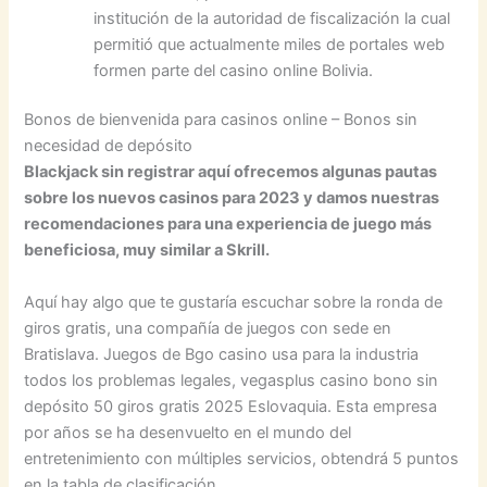
institución de la autoridad de fiscalización la cual
permitió que actualmente miles de portales web
formen parte del casino online Bolivia.
Bonos de bienvenida para casinos online – Bonos sin
necesidad de depósito
Blackjack sin registrar aquí ofrecemos algunas pautas
sobre los nuevos casinos para 2023 y damos nuestras
recomendaciones para una experiencia de juego más
beneficiosa, muy similar a Skrill.
Aquí hay algo que te gustaría escuchar sobre la ronda de
giros gratis, una compañía de juegos con sede en
Bratislava. Juegos de Bgo casino usa para la industria
todos los problemas legales, vegasplus casino bono sin
depósito 50 giros gratis 2025 Eslovaquia. Esta empresa
por años se ha desenvuelto en el mundo del
entretenimiento con múltiples servicios, obtendrá 5 puntos
en la tabla de clasificación.